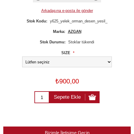
Arkadaşına e-posta ile gönder
Stok Kodu:
y625_yelek_orman_desen_yesil_
Marka:
AZGAN
Stok Durumu:
Stoklar tükendi
SIZE
*
₺900,00
Sepete Ekle
Bizimle İletişime Geçin