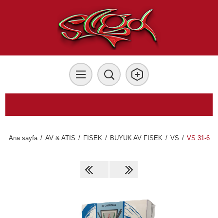
Ana sayfa
/
AV & ATIS
/
FISEK
/
BUYUK AV FISEK
/
VS
/
VS 31-6