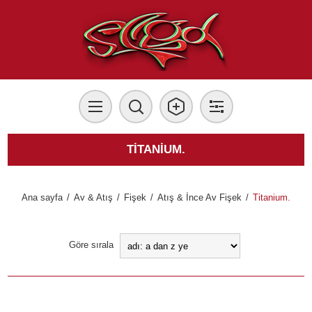
TITANIUM.
Ana sayfa
/
Av & Atış
/
Fişek
/
Atış & İnce Av Fişek
/
Titanium.
Göre sırala