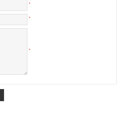
*
*
*