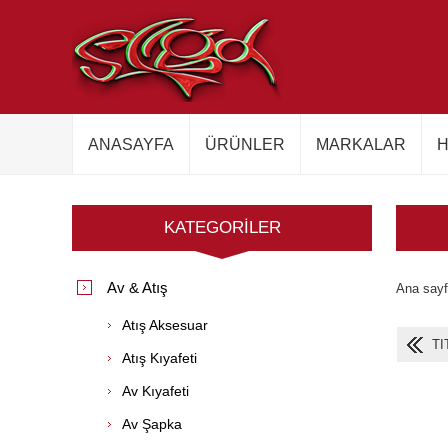
ANASAYFA
ÜRÜNLER
MARKALAR
H
KATEGORILER
Av & Atış
Ana say
Atış Aksesuar
TI
Atış Kıyafeti
Av Kıyafeti
Av Şapka