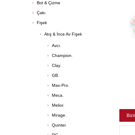
Bot & Çizme
Çakı
Fişek
Atış & İnce Av Fişek
Avcı.
Champion.
Clay.
GB.
Max-Pro.
Meca.
Melior.
Mirage.
Bizi
Quinter.