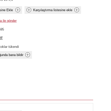
sine Ekle
Karşılaştırma listesine ekle
a ile gönder
595
RT
toklar tükendi
unda bana bildir