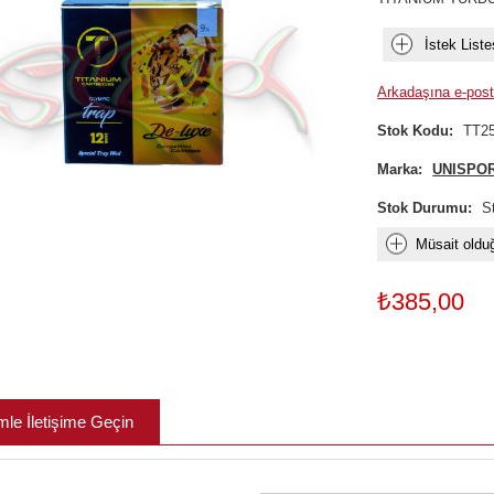
İstek Liste
Arkadaşına e-post
Stok Kodu:
TT2
Marka:
UNISPO
Stok Durumu:
S
Müsait olduğ
₺385,00
mle İletişime Geçin