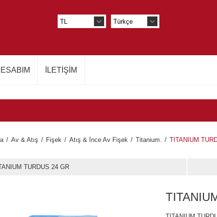
ESABIM
İLETIŞIM
fa
/
Av & Atış
/
Fişek
/
Atış & İnce Av Fişek
/
Titanium.
/
TITANIUM TURD
TANIUM TURDUS 24 GR
TITANIU
TITANIUM TURDU