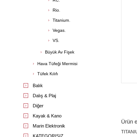
RC.
Rio.
Titanium.
Vegas.
VS.
Büyük Av Fişek
Hava Tüfeği Mermisi
Tüfek Kılıfı
Balık
Dalış & Plaj
Diğer
Kayak & Kano
Ürün et
Marin Elektronik
TITANI
KATEGORISIZ