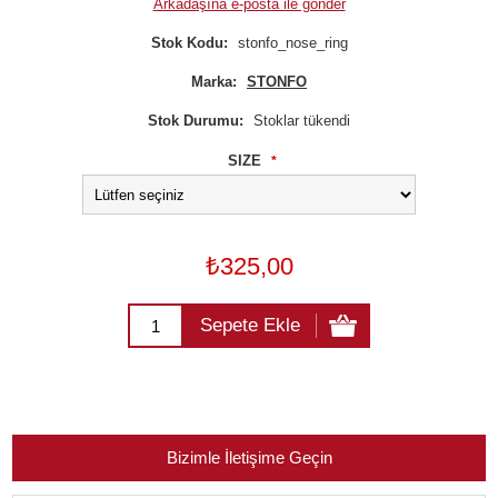
Arkadaşına e-posta ile gönder
Stok Kodu:
stonfo_nose_ring
Marka:
STONFO
Stok Durumu:
Stoklar tükendi
SIZE
*
₺325,00
Sepete Ekle
Bizimle İletişime Geçin