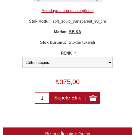
Arkadaşına e-posta ile gönder
Stok Kodu:
soft_squid_transparent_90_cm
Marka:
SEIKA
Stok Durumu:
Stoklar tükendi
RENK
*
₺375,00
Sepete Ekle
Bizimle İletişime Geçin