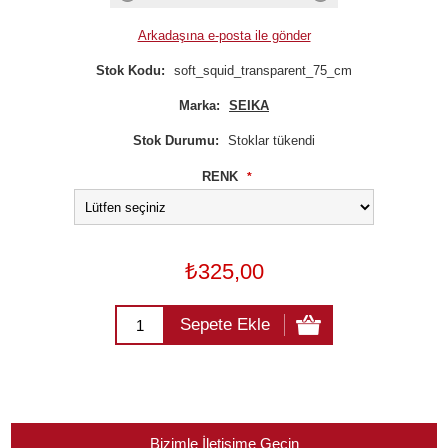
Arkadaşına e-posta ile gönder
Stok Kodu:
soft_squid_transparent_75_cm
Marka:
SEIKA
Stok Durumu:
Stoklar tükendi
RENK
*
₺325,00
Sepete Ekle
Bizimle İletişime Geçin