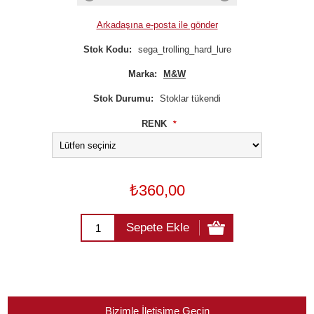
Arkadaşına e-posta ile gönder
Stok Kodu:
sega_trolling_hard_lure
Marka:
M&W
Stok Durumu:
Stoklar tükendi
RENK
*
₺360,00
Sepete Ekle
Bizimle İletişime Geçin