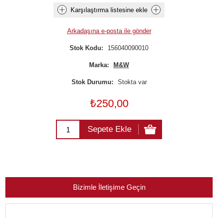
Karşılaştırma listesine ekle
Arkadaşına e-posta ile gönder
Stok Kodu:
156040090010
Marka:
M&W
Stok Durumu:
Stokta var
₺250,00
Sepete Ekle
Bizimle İletişime Geçin