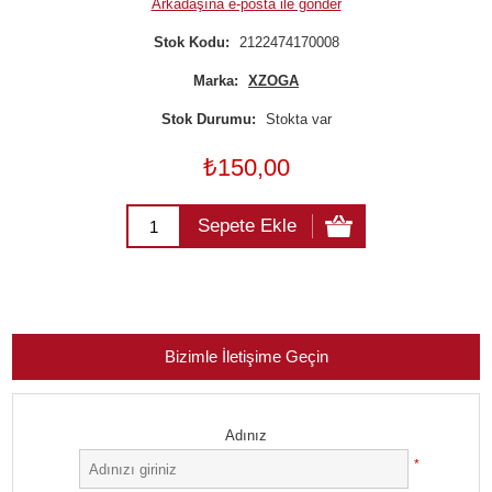
Arkadaşına e-posta ile gönder
Stok Kodu:
2122474170008
Marka:
XZOGA
Stok Durumu:
Stokta var
₺150,00
Sepete Ekle
Bizimle İletişime Geçin
Adınız
*