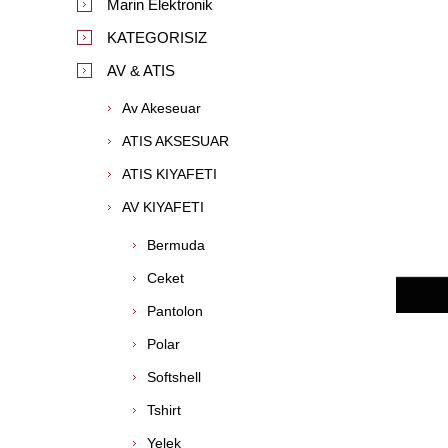
Marin Elektronik
KATEGORISIZ
AV & ATIS
Av Akeseuar
ATIS AKSESUAR
ATIS KIYAFETI
AV KIYAFETI
Bermuda
Ceket
Pantolon
Polar
Softshell
Tshirt
Yelek