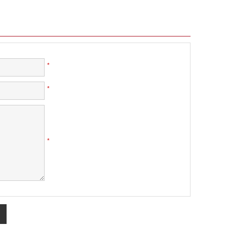
*
*
*