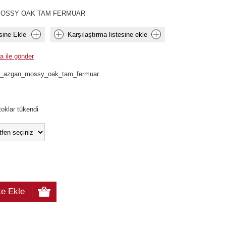
MOSSY OAK TAM FERMUAR
sine Ekle
Karşılaştırma listesine ekle
a ile gönder
r_azgan_mossy_oak_tam_fermuar
toklar tükendi
te Ekle