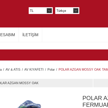
ESABIM
İLETIŞIM
fa
/
AV & ATIS
/
AV KIYAFETI
/
Polar
/
POLAR AZGAN MOSSY OAK TA
OLAR AZGAN MOSSY OAK
POLAR 
FERMUA