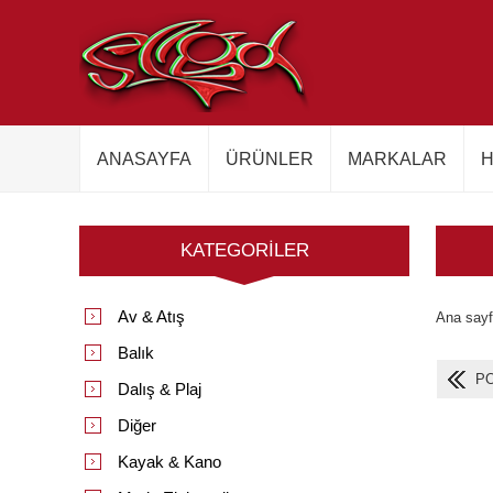
ANASAYFA
ÜRÜNLER
MARKALAR
H
KATEGORILER
Av & Atış
Ana say
Balık
P
Dalış & Plaj
Diğer
Kayak & Kano