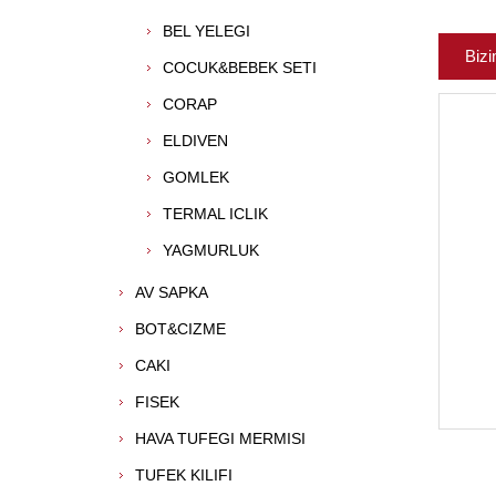
BEL YELEGI
Bizi
COCUK&BEBEK SETI
CORAP
ELDIVEN
GOMLEK
TERMAL ICLIK
YAGMURLUK
AV SAPKA
BOT&CIZME
CAKI
FISEK
HAVA TUFEGI MERMISI
TUFEK KILIFI