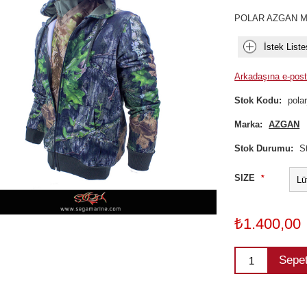
POLAR AZGAN 
İstek Liste
Arkadaşına e-post
Stok Kodu:
pola
Marka:
AZGAN
Stok Durumu:
S
SIZE
*
₺1.400,00
Sepe