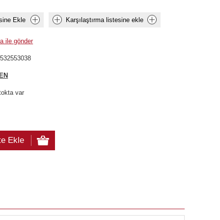
sine Ekle
Karşılaştırma listesine ekle
a ile gönder
6532553038
EN
tokta var
te Ekle