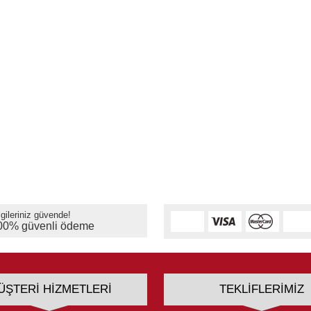
lgileriniz güvende!
00% güvenli ödeme
ÜŞTERI HIZMETLERI
TEKLIFLERIMIZ