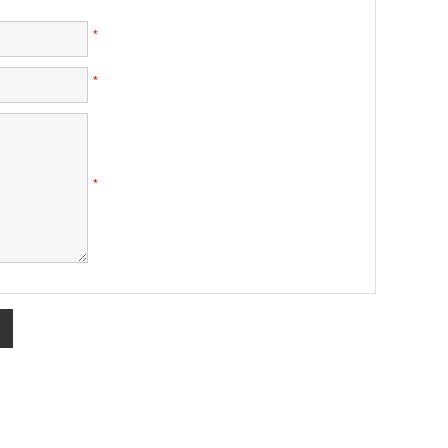
*
*
*