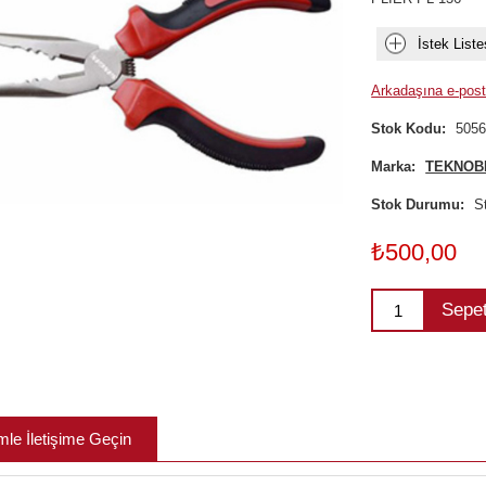
İstek Liste
Arkadaşına e-post
Stok Kodu:
505
Marka:
TEKNOB
Stok Durumu:
S
₺500,00
Sepe
mle İletişime Geçin