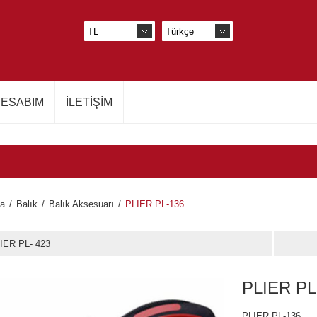
ESABIM
İLETIŞIM
fa
/
Balık
/
Balık Aksesuarı
/
PLIER PL-136
IER PL- 423
PLIER PL
PLIER PL-136