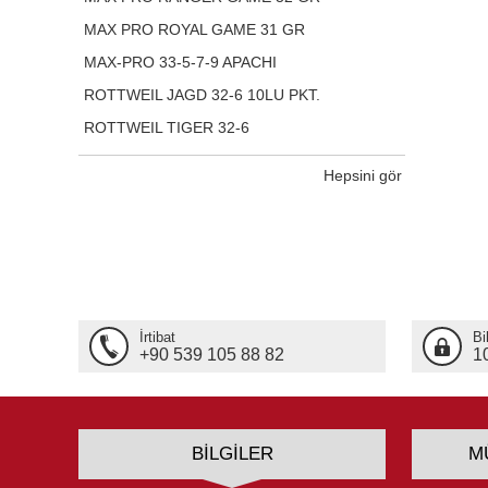
MAX PRO ROYAL GAME 31 GR
MAX-PRO 33-5-7-9 APACHI
ROTTWEIL JAGD 32-6 10LU PKT.
ROTTWEIL TIGER 32-6
Hepsini gör
İrtibat
Bi
+90 539 105 88 82
1
BILGILER
M