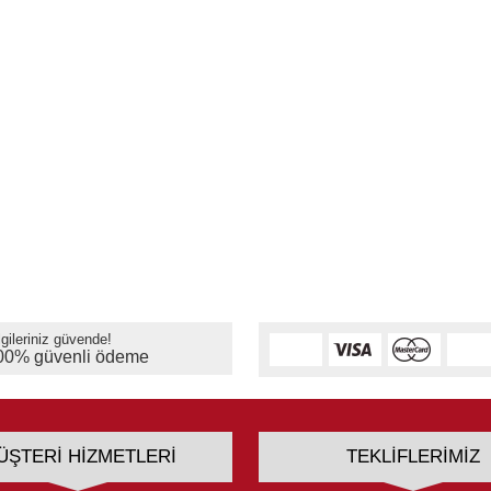
lgileriniz güvende!
00% güvenli ödeme
ÜŞTERI HIZMETLERI
TEKLIFLERIMIZ