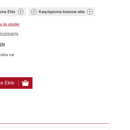
sine Ekle
Karşılaştırma listesine ekle
a ile gönder
6532553076
EN
tokta var
te Ekle