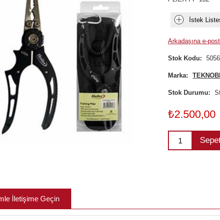
İstek Liste
Arkadaşına e-post
Stok Kodu:
505
Marka:
TEKNOB
Stok Durumu:
S
₺2.500,00
Sepe
mle İletişime Geçin