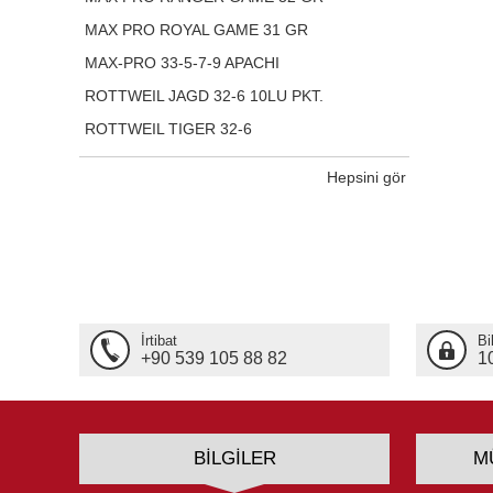
MAX PRO ROYAL GAME 31 GR
MAX-PRO 33-5-7-9 APACHI
ROTTWEIL JAGD 32-6 10LU PKT.
ROTTWEIL TIGER 32-6
Hepsini gör
İrtibat
Bi
+90 539 105 88 82
1
BILGILER
M