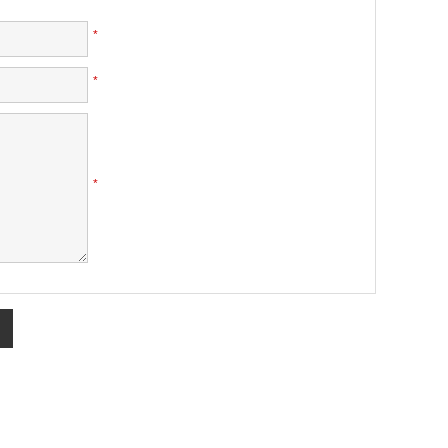
*
*
*