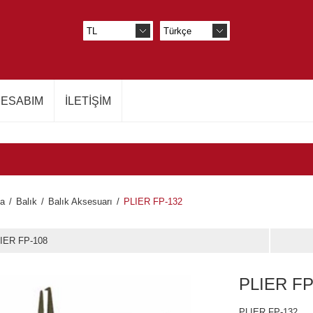
ESABIM
İLETIŞIM
fa
/
Balık
/
Balık Aksesuarı
/
PLIER FP-132
IER FP-108
PLIER FP
PLIER FP-132