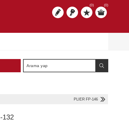
(0)
(0)
PLIER FP-146
-132