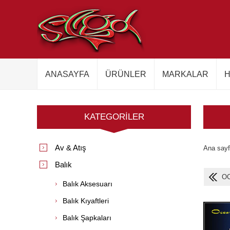
ANASAYFA
ÜRÜNLER
MARKALAR
H
KATEGORILER
Av & Atış
Ana say
Balık
OC
Balık Aksesuarı
Balık Kıyaftleri
Balık Şapkaları