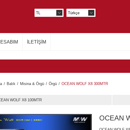
ESABIM
İLETIŞIM
fa
/
Balık
/
Misina & Örgü
/
Örgü
/
OCEAN WOLF X8 300MTR
EAN WOLF X8 100MTR
OCEAN W
OCEAN WOLF X8