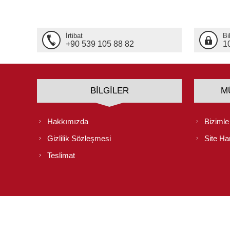
İrtibat
Bi
+90 539 105 88 82
1
BILGILER
M
Hakkımızda
Bizimle
Gizlilik Sözleşmesi
Site Har
Teslimat