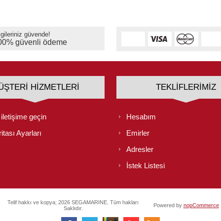
lgileriniz güvende!
00% güvenli ödeme
ÜŞTERI HIZMETLERI
TEKLIFLERIMIZ
 iletişime geçin
Hesabım
itası Ayarları
Emirler
Adresler
İstek Listesi
Telif hakkı ve kopya; 2026 SEGAMARINE. Tüm hakları
Powered by
nopCommerce
Saklıdır.