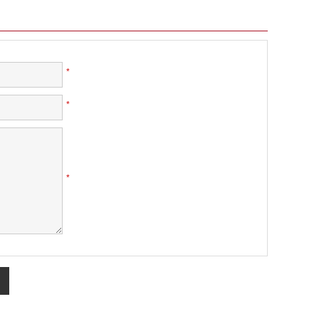
*
*
*