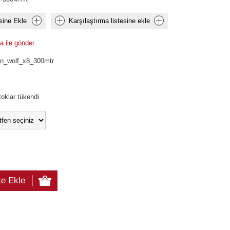
sine Ekle
Karşılaştırma listesine ekle
a ile gönder
n_wolf_x8_300mtr
toklar tükendi
te Ekle