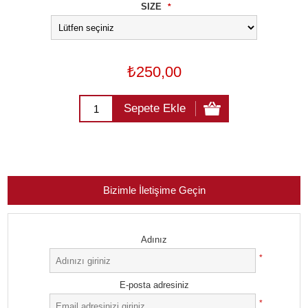
SIZE
*
₺250,00
Sepete Ekle
Bizimle İletişime Geçin
Adınız
*
E-posta adresiniz
*