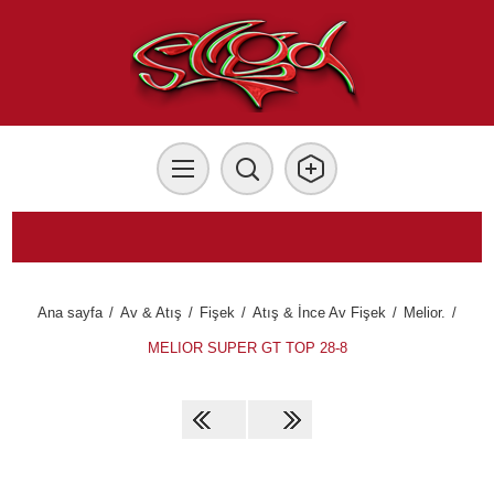
Ana sayfa
/
Av & Atış
/
Fişek
/
Atış & İnce Av Fişek
/
Melior.
/
MELIOR SUPER GT TOP 28-8