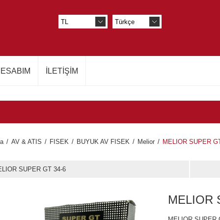
ESABIM
İLETIŞIM
fa
/
AV & ATIS
/
FISEK
/
BUYUK AV FISEK
/
Melior
/
MELIOR SUPER GT
LIOR SUPER GT 34-6
MELIOR 
MELIOR SUPER G