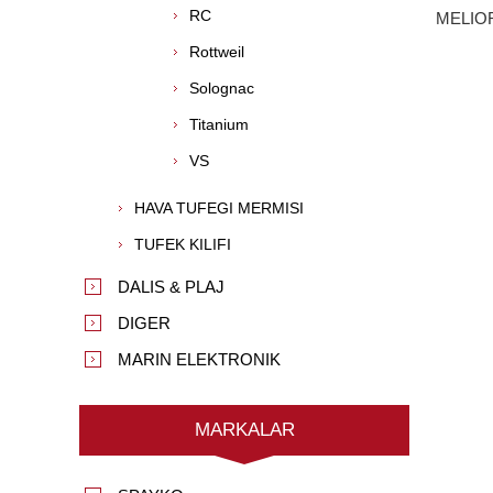
RC
MELIOR
Rottweil
Solognac
Titanium
VS
HAVA TUFEGI MERMISI
TUFEK KILIFI
DALIS & PLAJ
DIGER
MARIN ELEKTRONIK
MARKALAR