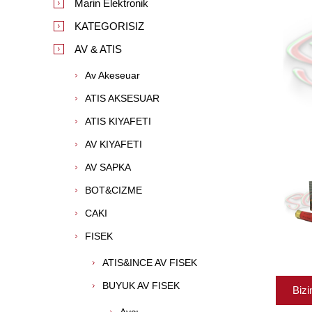
Marin Elektronik
KATEGORISIZ
AV & ATIS
Av Akeseuar
ATIS AKSESUAR
ATIS KIYAFETI
AV KIYAFETI
AV SAPKA
BOT&CIZME
CAKI
FISEK
ATIS&INCE AV FISEK
BUYUK AV FISEK
Bizi