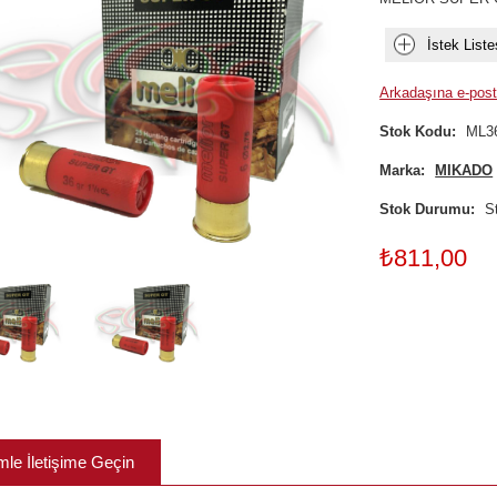
İstek Liste
Arkadaşına e-post
Stok Kodu:
ML3
Marka:
MIKADO
Stok Durumu:
S
₺811,00
mle İletişime Geçin