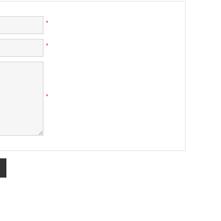
*
*
*