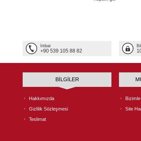
İrtibat
Bi
+90 539 105 88 82
1
BILGILER
M
Hakkımızda
Bizimle
Gizlilik Sözleşmesi
Site Har
Teslimat