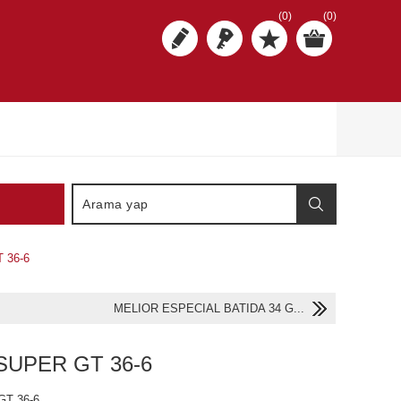
(0)
(0)
 36-6
MELIOR ESPECIAL BATIDA 34 G...
SUPER GT 36-6
T 36-6