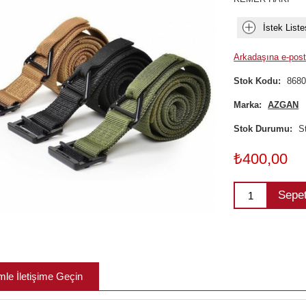
İstek Liste
Arkadaşına e-post
Stok Kodu:
868
Marka:
AZGAN
Stok Durumu:
S
₺400,00
Sepe
mle İletişime Geçin