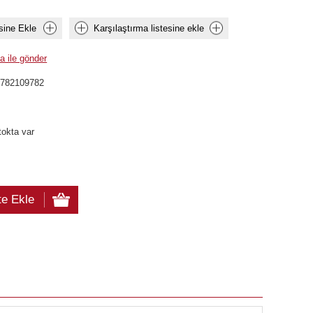
sine Ekle
Karşılaştırma listesine ekle
a ile gönder
0782109782
tokta var
te Ekle