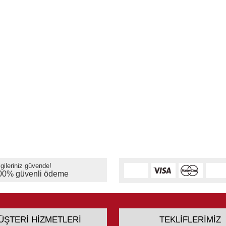
lgileriniz güvende!
00% güvenli ödeme
ÜŞTERI HIZMETLERI
TEKLIFLERIMIZ