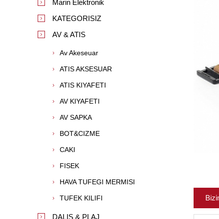
Marin Elektronik
KATEGORISIZ
AV & ATIS
Av Akeseuar
ATIS AKSESUAR
ATIS KIYAFETI
AV KIYAFETI
AV SAPKA
BOT&CIZME
CAKI
FISEK
HAVA TUFEGI MERMISI
Bizi
TUFEK KILIFI
DALIS & PLAJ