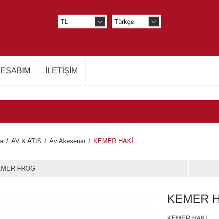
ESABIM
İLETIŞIM
fa
/
AV & ATIS
/
Av Akeseuar
/
KEMER HAKİ
EMER FROG
KEMER H
KEMER HAKİ