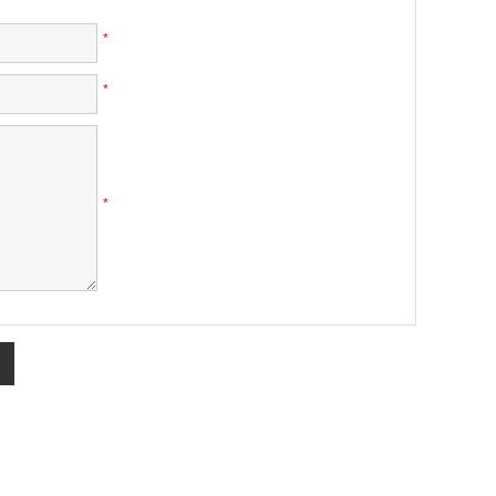
*
*
*