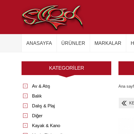
ANASAYFA
ÜRÜNLER
MARKALAR
H
KATEGORILER
Av & Atış
Ana say
Balık
K
Dalış & Plaj
Diğer
Kayak & Kano