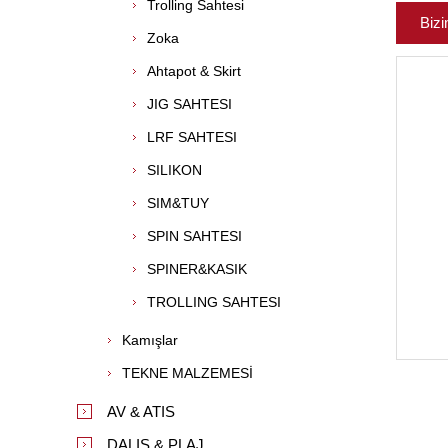
Trolling Sahtesi
Bizi
Zoka
Ahtapot & Skirt
JIG SAHTESI
LRF SAHTESI
SILIKON
SIM&TUY
SPIN SAHTESI
SPINER&KASIK
TROLLING SAHTESI
Kamışlar
TEKNE MALZEMESİ
AV & ATIS
DALIS & PLAJ