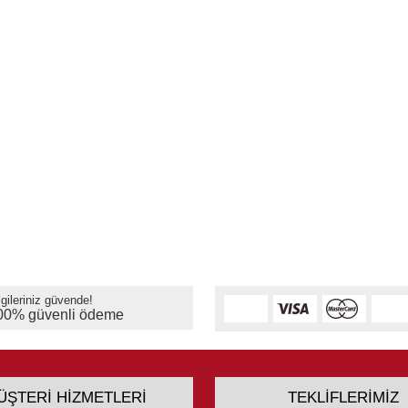
lgileriniz güvende!
00% güvenli ödeme
ÜŞTERI HIZMETLERI
TEKLIFLERIMIZ