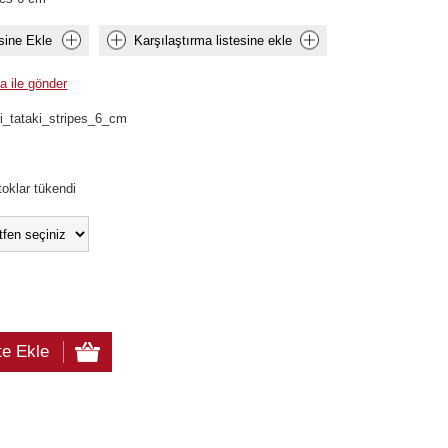
sine Ekle
Karşılaştırma listesine ekle
a ile gönder
ui_tataki_stripes_6_cm
toklar tükendi
te Ekle