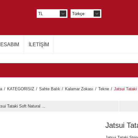
ESABIM
İLETIŞIM
fa
/
KATEGORISIZ
/
Sahte Balık
/
Kalamar Zokası
/
Tekne
/
Jatsui Tataki
tsui Tataki Soft Natural ...
Jatsui Tat
Jatsui Tataki Stri