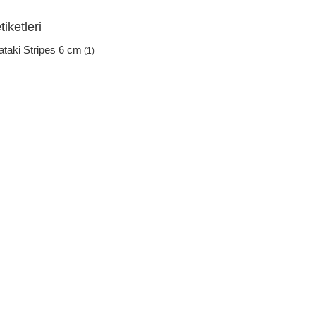
iketleri
ataki Stripes 6 cm
(1)