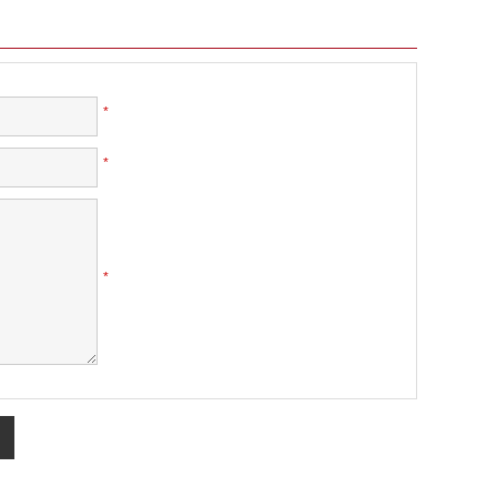
*
*
*