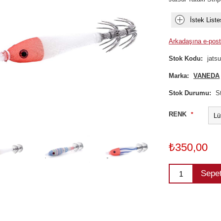
İstek Liste
Arkadaşına e-post
Stok Kodu:
jats
Marka:
VANEDA
Stok Durumu:
S
RENK
*
₺350,00
Sepe