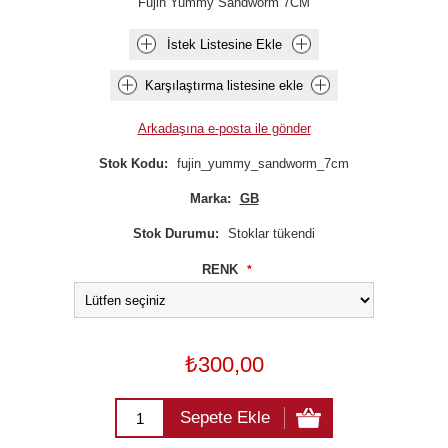
Fujin Yummy Sandworm 7CM
İstek Listesine Ekle
Karşılaştırma listesine ekle
Arkadaşına e-posta ile gönder
Stok Kodu:
fujin_yummy_sandworm_7cm
Marka:
GB
Stok Durumu:
Stoklar tükendi
RENK
*
₺300,00
Sepete Ekle