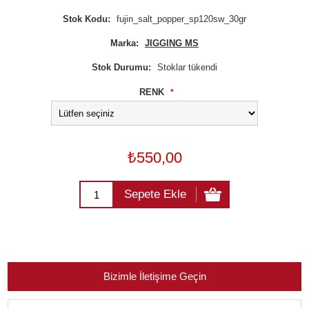
Stok Kodu:
fujin_salt_popper_sp120sw_30gr
Marka:
JIGGING MS
Stok Durumu:
Stoklar tükendi
RENK
*
₺550,00
Sepete Ekle
Bizimle İletişime Geçin