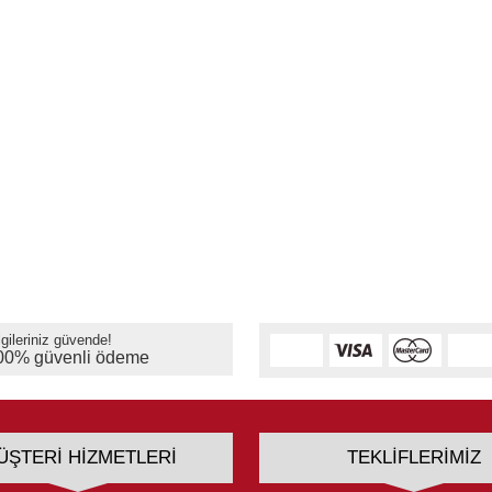
lgileriniz güvende!
00% güvenli ödeme
ÜŞTERI HIZMETLERI
TEKLIFLERIMIZ