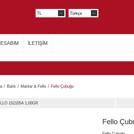
ESABIM
İLETIŞIM
fa
/
Balık
/
Mantar & Fello
/
Fello Çubuğu
LLO 152105A 1,00GR
Fello Çub
Fello Çubuğu