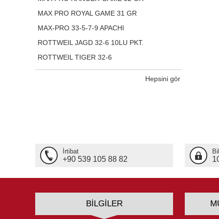
MAX PRO ROYAL GAME 31 GR
MAX-PRO 33-5-7-9 APACHI
ROTTWEIL JAGD 32-6 10LU PKT.
ROTTWEIL TIGER 32-6
Hepsini gör
İrtibat
Bi
+90 539 105 88 82
1
BILGILER
M