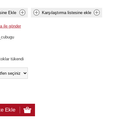
sine Ekle
Karşılaştırma listesine ekle
a ile gönder
o_cubugu
toklar tükendi
te Ekle