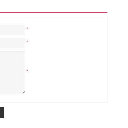
*
*
*