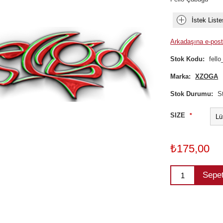
İstek Liste
Arkadaşına e-post
Stok Kodu:
fell
Marka:
XZOGA
Stok Durumu:
S
SIZE
*
₺175,00
Sepe