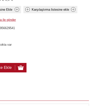
sine Ekle
Karşılaştırma listesine ekle
a ile gönder
4956629541
tokta var
te Ekle