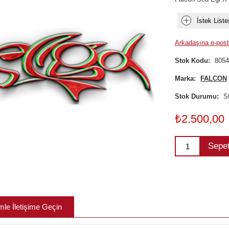
İstek Liste
Arkadaşına e-post
Stok Kodu:
805
Marka:
FALCON
Stok Durumu:
S
₺2.500,00
Sepe
mle İletişime Geçin