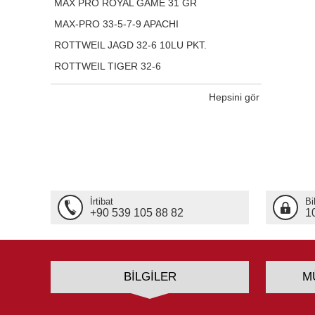
MAX PRO ROYAL GAME 31 GR
MAX-PRO 33-5-7-9 APACHI
ROTTWEIL JAGD 32-6 10LU PKT.
ROTTWEIL TIGER 32-6
Hepsini gör
İrtibat
Bi
+90 539 105 88 82
1
BILGILER
M