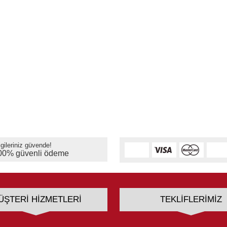
lgileriniz güvende!
00% güvenli ödeme
ÜŞTERI HIZMETLERI
TEKLIFLERIMIZ