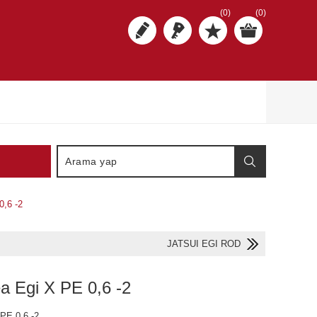
(0)
(0)
0,6 -2
JATSUI EGI ROD
a Egi X PE 0,6 -2
PE 0,6 -2