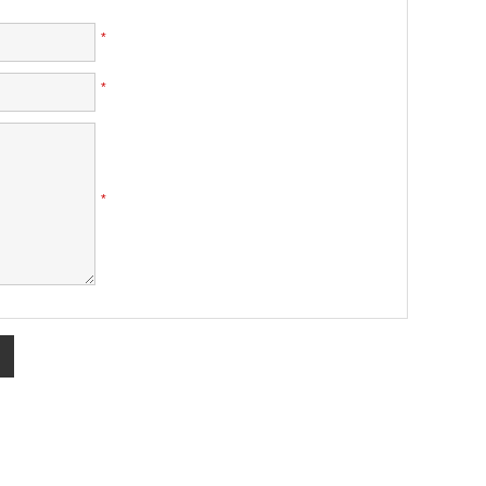
*
*
*