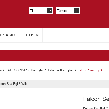
ESABIM
İLETIŞIM
fa
/
KATEGORISIZ
/
Kamışlar
/
Kalamar Kamışları
/
Falcon Sea Egi X PE 
lcon Sea Egi 8 Wild
Falcon Se
Falcon Sea Egi X 