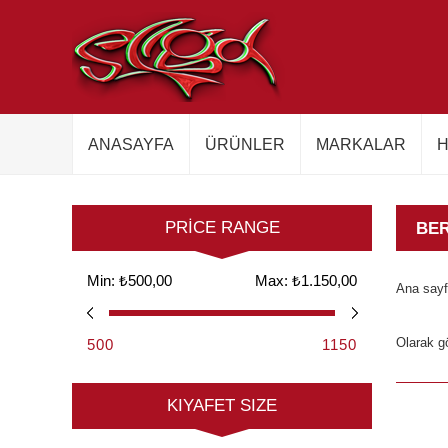
ANASAYFA
ÜRÜNLER
MARKALAR
H
PRICE RANGE
BE
Min:
₺500,00
Max:
₺1.150,00
Ana say
Olarak g
500
1150
KIYAFET SIZE