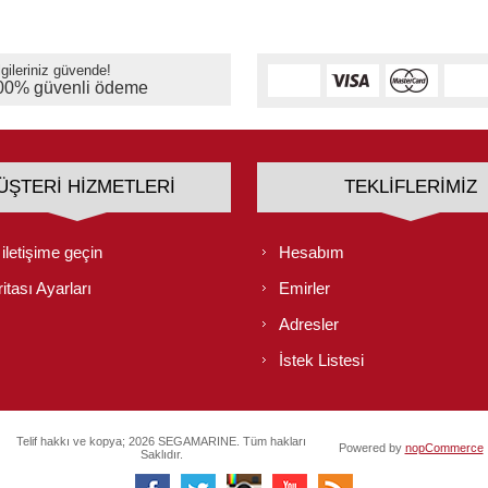
lgileriniz güvende!
00% güvenli ödeme
ÜŞTERI HIZMETLERI
TEKLIFLERIMIZ
 iletişime geçin
Hesabım
itası Ayarları
Emirler
Adresler
İstek Listesi
Telif hakkı ve kopya; 2026 SEGAMARINE. Tüm hakları
Powered by
nopCommerce
Saklıdır.