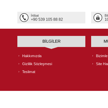
İrtibat
Bi
+90 539 105 88 82
1
BILGILER
M
Hakkımızda
Bizimle
Gizlilik Sözleşmesi
Site Har
Teslimat