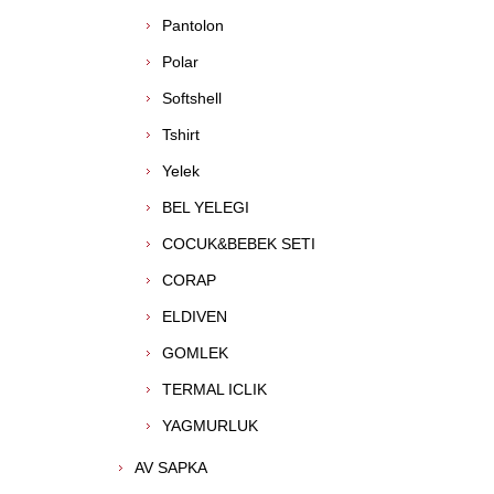
Pantolon
Polar
Softshell
Tshirt
Yelek
BEL YELEGI
COCUK&BEBEK SETI
CORAP
ELDIVEN
GOMLEK
TERMAL ICLIK
YAGMURLUK
AV SAPKA