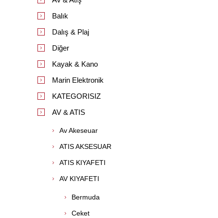
Balık
Dalış & Plaj
Diğer
Kayak & Kano
Marin Elektronik
KATEGORISIZ
AV & ATIS
Av Akeseuar
ATIS AKSESUAR
ATIS KIYAFETI
AV KIYAFETI
Bermuda
Ceket