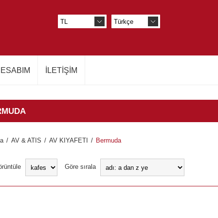
ESABIM
İLETIŞIM
RMUDA
fa
/
AV & ATIS
/
AV KIYAFETI
/
Bermuda
örüntüle
Göre sırala