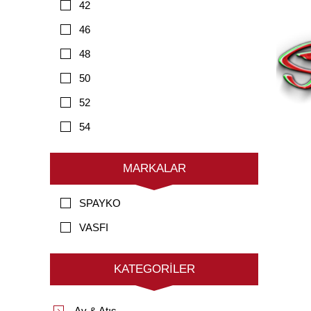
42
46
48
50
52
54
MARKALAR
SPAYKO
VASFI
KATEGORILER
Av & Atış