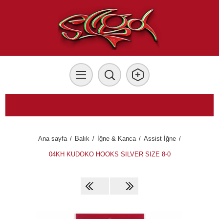
Ana sayfa
/
Balık
/
İğne & Kanca
/
Assist İğne
/
04KH KUDOKO HOOKS SILVER SIZE 8-0